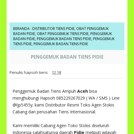
BERANDA
:
DISTRIBUTOR TIENS PIDIE
,
OBAT PENGGEMUK
BADAN PIDIE
,
OBAT PENGGEMUK TIENS PIDIE
,
PENGGEMUK
BADAN PIDIE
,
PENGGEMUK BADAN TIENS PIDIE
,
PENGGEMUK
TIENS PIDIE
,
PENGGEMUK BADAN TIENS PIDIE
PENGGEMUK BADAN TIENS PIDIE
Penulis
hapsoh tiens
12.18
Penggemuk Badan Tiens Ampuh
Aceh
bisa
menghubungi Hapsoh 085229267029 ( WA / SMS ) Line
@ljp5455y. kami Distributor Resmi Toko Agen Stokis
Cabang dari perusahan Tiens Internasional.
Kami memiliki Cabang Agen Toko Stokis diseluruh
Indonesia salahsatunya daerah
Pidie
meliputi wilayah