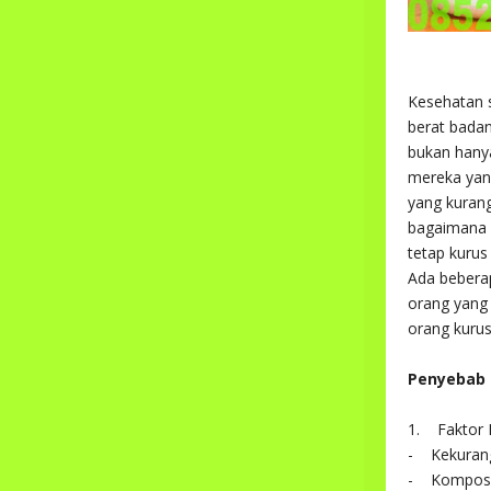
Kesehatan s
berat badan
bukan hanya
mereka yang
yang kurang
bagaimana 
tetap kurus
Ada beberap
orang yang
orang kurus
Penyebab 
1. Faktor
- Kekurang
- Komposis