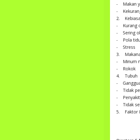
- Makan ya
- Kekurang
2. Kebias
- Kurang o
- Sering o
- Pola tid
- Stress
3. Makana
- Minum m
- Rokok
4. Tubuh
- Ganggua
- Tidak pe
- Penyaki
- Tidak se
5. Faktor 