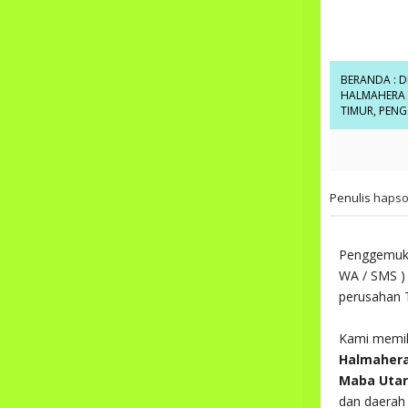
BERANDA
:
D
HALMAHERA 
TIMUR
,
PENG
Penulis
hapso
Penggemuk
WA / SMS ) 
perusahan T
Kami memili
Halmaher
Maba Utara
dan daerah 