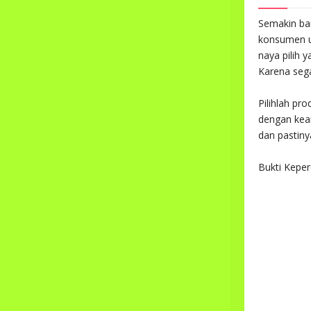
Semakin ba
konsumen un
naya pilih 
Karena sega
Pilihlah pr
dengan kea
dan pastinya
Bukti Kepe