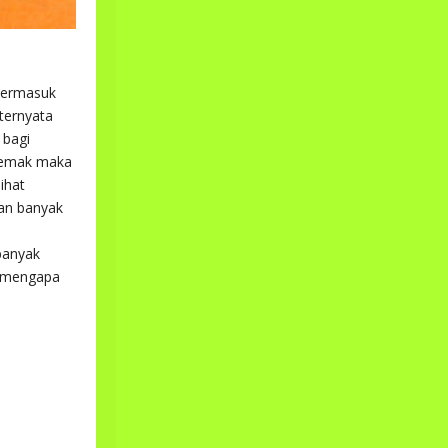
 termasuk
 ternyata
 bagi
 lemak maka
ihat
an banyak
banyak
b mengapa