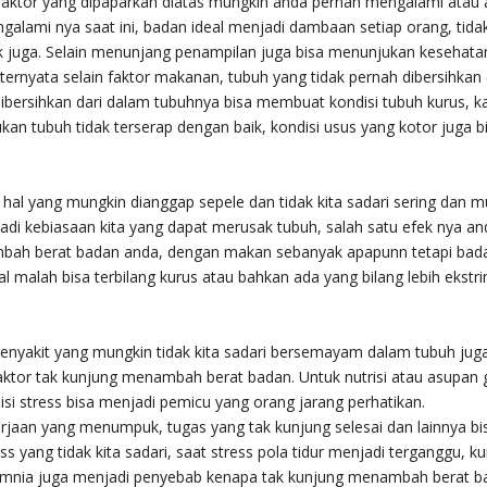
 faktor yang dipaparkan diatas mungkin anda pernah mengalami atau
alami nya saat ini, badan ideal menjadi dambaan setiap orang, tida
k juga. Selain menunjang penampilan juga bisa menunjukan kesehata
ternyata selain faktor makanan, tubuh yang tidak pernah dibersihkan 
dibersihkan dari dalam tubuhnya bisa membuat kondisi tubuh kurus, k
ukan tubuh tidak terserap dengan baik, kondisi usus yang kotor juga b
hal yang mungkin dianggap sepele dan tidak kita sadari sering dan m
di kebiasaan kita yang dapat merusak tubuh, salah satu efek nya an
bah berat badan anda, dengan makan sebanyak apapunn tetapi bada
al malah bisa terbilang kurus atau bahkan ada yang bilang lebih ekstri
enyakit yang mungkin tidak kita sadari bersemayam dalam tubuh jug
aktor tak kunjung menambah berat badan. Untuk nutrisi atau asupan 
isi stress bisa menjadi pemicu yang orang jarang perhatikan.
jaan yang menumpuk, tugas yang tak kunjung selesai dan lainnya bi
ss yang tidak kita sadari, saat stress pola tidur menjadi terganggu, ku
omnia juga menjadi penyebab kenapa tak kunjung menambah berat b