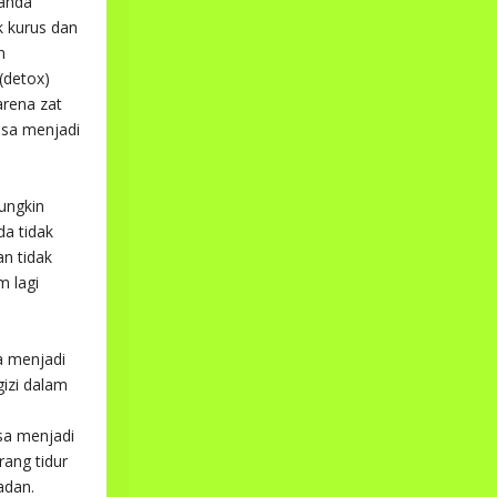
 anda
k kurus dan
n
(detox)
arena zat
isa menjadi
ungkin
da tidak
n tidak
m lagi
a menjadi
gizi dalam
sa menjadi
rang tidur
adan.