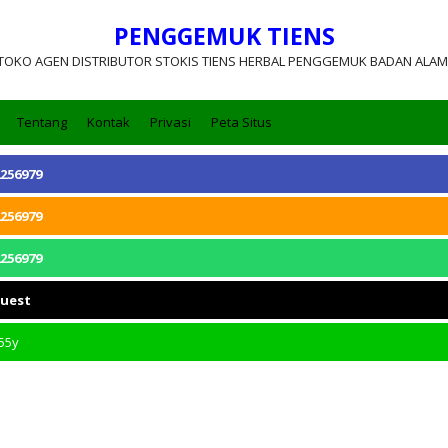
PENGGEMUK TIENS
TOKO AGEN DISTRIBUTOR STOKIS TIENS HERBAL PENGGEMUK BADAN ALAM
Tentang
Kontak
Privasi
Peta Situs
256979
256979
256979
quest
55y