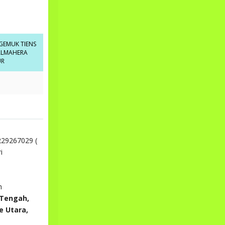
GEMUK TIENS
ALMAHERA
UR
29267029 (
i
h
 Tengah,
e Utara,