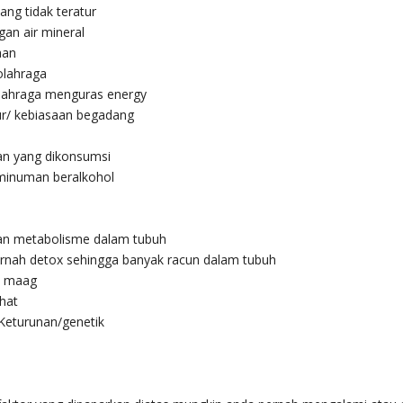
ng tidak teratur
an air mineral
aan
lahraga
lahraga menguras energy
ur/ kebiasaan begadang
n yang dikonsumsi
inuman beralkohol
n metabolisme dalam tubuh
rnah detox sehingga banyak racun dalam tubuh
t maag
hat
Keturunan/genetik