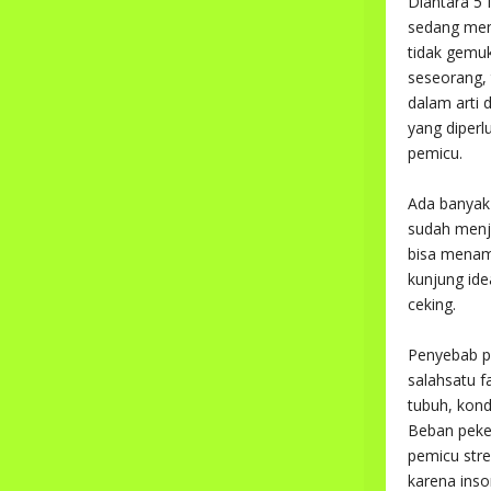
Diantara 5
sedang meng
tidak gemu
seseorang, 
dalam arti 
yang diperl
pemicu.
Ada banyak 
sudah menja
bisa menam
kunjung ide
ceking.
Penyebab p
salahsatu f
tubuh, kond
Beban peker
pemicu stre
karena ins