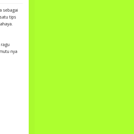
a sebagai
satu tips
bahaya.
 ragu
 mutu nya