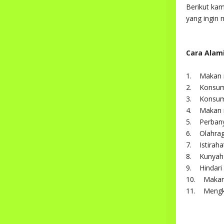
Berikut ka
yang ingin
Cara Alam
1. Makan m
2. Konsums
3. Konsums
4. Makan m
5. Perbany
6. Olahrag
7. Istiraha
8. Kunyah 
9. Hindari 
10. Makan 
11. Mengk