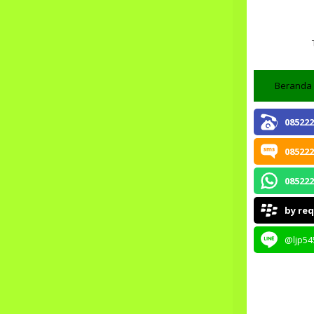
Beranda
085222
085222
085222
by re
@ljp54