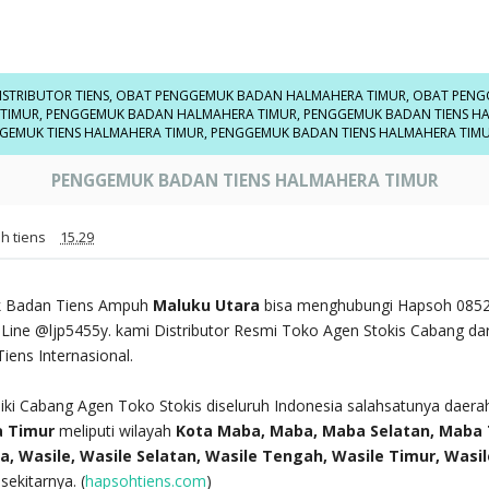
ISTRIBUTOR TIENS
,
OBAT PENGGEMUK BADAN HALMAHERA TIMUR
,
OBAT PENG
TIMUR
,
PENGGEMUK BADAN HALMAHERA TIMUR
,
PENGGEMUK BADAN TIENS H
GEMUK TIENS HALMAHERA TIMUR
,
PENGGEMUK BADAN TIENS HALMAHERA TIM
PENGGEMUK BADAN TIENS HALMAHERA TIMUR
h tiens
15.29
 Badan Tiens Ampuh
Maluku Utara
bisa menghubungi Hapsoh 0852
Line @ljp5455y. kami Distributor Resmi Toko Agen Stokis Cabang dar
iens Internasional.
ki Cabang Agen Toko Stokis diseluruh Indonesia salahsatunya daera
a Timur
meliputi wilayah
Kota Maba, Maba, Maba Selatan, Maba
, Wasile, Wasile Selatan, Wasile Tengah, Wasile Timur, Wasil
sekitarnya. (
hapsohtiens.com
)