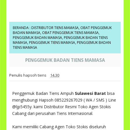
BERANDA
:
DISTRIBUTOR TIENS MAMASA
,
OBAT PENGGEMUK
BADAN MAMASA
,
OBAT PENGGEMUK TIENS MAMASA
,
PENGGEMUK BADAN MAMASA
,
PENGGEMUK BADAN TIENS
MAMASA
,
PENGGEMUK TIENS MAMASA
,
PENGGEMUK BADAN
TIENS MAMASA
PENGGEMUK BADAN TIENS MAMASA
Penulis
hapsoh tiens
14.30
Penggemuk Badan Tiens Ampuh
Sulawesi Barat
bisa
menghubungi Hapsoh 085229267029 ( WA / SMS ) Line
@ljp5455y. kami Distributor Resmi Toko Agen Stokis
Cabang dari perusahan Tiens Internasional.
Kami memiliki Cabang Agen Toko Stokis diseluruh